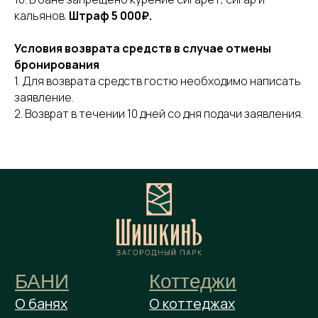
кальянов.
Штраф 5 000₽.
БАНИ
Коттеджи
О банях
О коттеджах
Условия возврата средств в случае отмены
Варианты бань
Варианты коттеджей
бронирования
Процедуры
Забронировать
1. Для возврата средств гостю необходимо написать
Забронировать
заявление.
бельведеры
Ресторан
2. Возврат в течении 10 дней со дня подачи заявления.
Варианты
Интерьер
Меню
Контакты
Ленинградская область, Парк Шишкинъ
Бронирование: +7 (952) 350-54-09
Ресторан: +7 (812) 241-77-47
Почта для бронирования и предложений
info@паркшишкин.рф
Реквизиты
Политика конфиденциальности