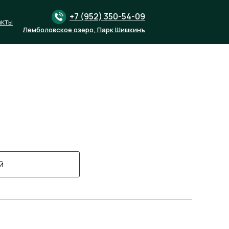
+7 (952) 350-54-09
+7 (952) 350-54-09
акты
Забронировать
Лемболовское озеро, Парк Шишкинъ
кая область, Парк Шишкинъ
Й
й