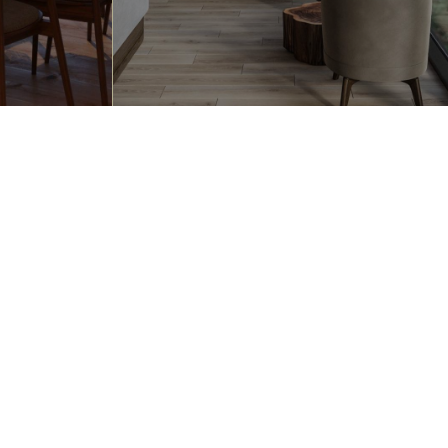
льдом ИЛИ большое шоу
погружением
120 минут
21 500 ₽
пузырей
ека
нду из самых лучших аниматоров
е с ними мы рады предложить вам
 ярких незабываемых мероприятий
сти и формата.