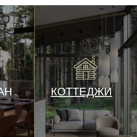
120 минут
15 000 ₽
КОТТЕДЖИ
ж
 пузырей
120 минут
19 500 ₽