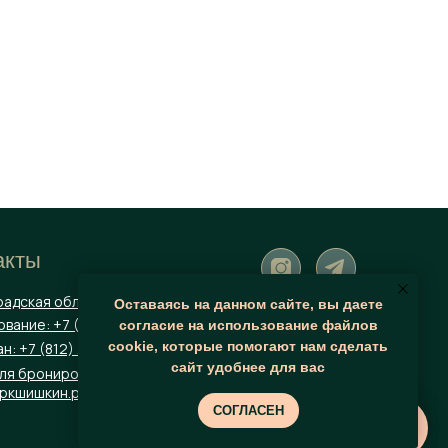
ровать программу!
акты
радская область, Парк Шишкинъ
Оставаясь на данном сайте, вы даете
вание: +7 (952) 350-54-09
согласие на использование файлов
cookie, которые помогают нам сделать
н: +7 (812) 241-77-47
сайт удобнее для вас
для бронирования и предложений
аркшишкин.рф
СОГЛАСЕН