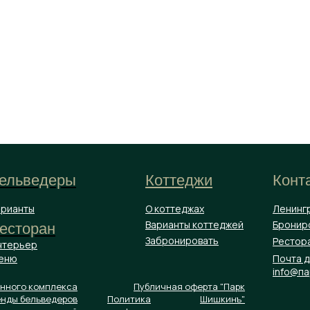
Заброни
ельведеры
Коттеджи
Конт
арианты
О коттеджах
Ленинг
Варианты коттеджей
Брониро
есторан
Забронировать
Рестора
нтерьер
еню
Почта 
info@п
анного комплекса
Публичная оферта "Парк
енды бельведеров
Политика
Шишкинъ"