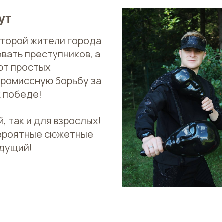
ут
которой жители города
вать преступников, а
ют простых
промиссную борьбу за
к победе!
, так и для взрослых!
вероятные сюжетные
дущий!
!