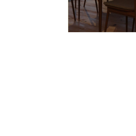
• Крио шоу с сухим 
мыльных пузырей с 
90 минут
МАГИЯ
БЕРУ!!!
18 000 ₽
• Игры с реквизитом
• Весёлые танцы
• Фигурки из шариков
• Мини шоу мыльных 
• Серебряная дискот
Мы собрали свою кома
105 минут
нашего города. Вмест
22 000 ₽
услуги по проведению
любого уровня сложно