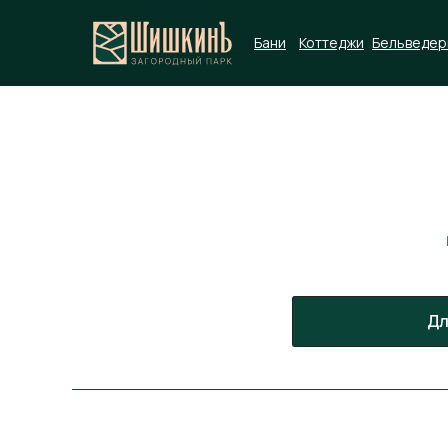
Бани
Коттеджи
Бельведер
Бани
Бельведеры
Ре
Дл