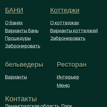
Политика
конфиденциальности
Публичная оферта "ШишкинЪ парк"
Условия аренды бельведеров
Условия аренды банного комплекса
Загородный клуб Парк Шишкинъ.
Все права защищены
БАНИ
Коттеджи
О банях
О коттеджах
Варианты бань
Варианты коттеджей
Процедуры
Забронировать
Забронировать
бельведеры
Ресторан
Варианты
Интерьер
Меню
Контакты