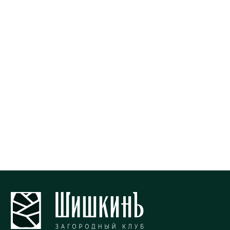
О банях
О коттеджах
Варианты бань
Варианты коттеджей
Процедуры
Забронировать
Забронировать
бельведеры
Ресторан
Варианты
Интерьер
Меню
Контакты
Ленинградская область, Парк
Шишкинъ
+7 (952) 350-54-09
Почта для бронирования и
предложений
info@паркшишкин.рф
Реквизиты